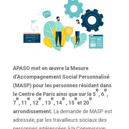
APASO
met en œuvre la Mesure
d’Accompagnement Social Personnalisé
(MASP) pour les personnes résidant dans
e
e
le Centre de Paris ainsi que sur le 5
, 6
,
e
e
e
e
e
e
e
7
, 11
, 12
, 13
, 14
, 15
et 20
arrondissement.
La demande de MASP est
adressée, par les travailleurs sociaux des
personnes intéressées à la Commission